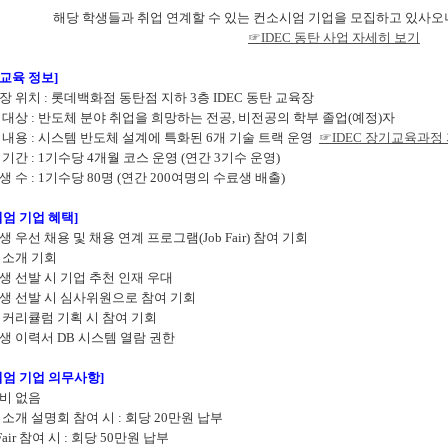
해당 학생들과 취업 연계할 수 있는 컨소시엄 기업을 모집하고 있사오
☞IDEC 동탄 사업 자세히 보기
C 교육 정보]
육장 위치 : 롯데백화점 동탄점 지하 3층 IDEC 동탄 교육장
육 대상 : 반도체 분야 취업을 희망하는 전공, 비전공의 학부 졸업(예정)자
육 내용 : 시스템 반도체 설계에 특화된 6개 기술 트랙 운영
☞IDEC 장기교육과정
육 기간 : 1기수당 4개월 코스 운영 (연간 3기수 운영)
육생 수 : 1기수당 80명 (연간 200여명의 수료생 배출)
엄 기업 혜택]
육생 우선 채용 및 채용 연계 프로그램(Job Fair) 참여 기회
업 소개 기회
육생 선발 시 기업 추천 인재 우대
육생 선발 시 심사위원으로 참여 기회
육 커리큘럼 기획 시 참여 기회
료생 이력서 DB 시스템 열람 권한
시엄 기업 의무사항]
회비 없음
업 소개 설명회 참여 시 : 회당 20만원 납부
b Fair 참여 시 : 회당 50만원 납부