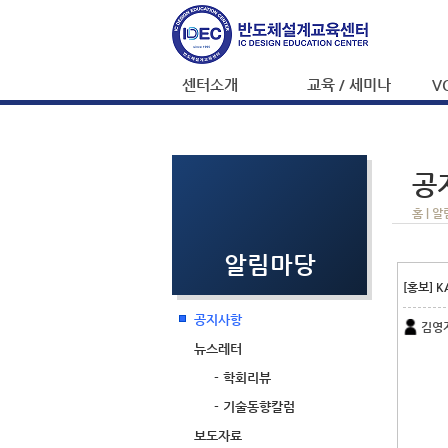
센터소개
교육 / 세미나
V
공
홈 |
알
알림마당
[홍보] K
공지사항
김영지 
뉴스레터
- 학회리뷰
- 기술동향칼럼
보도자료