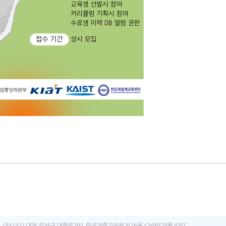
(34141) 대전 유성구 대학로291 한국과학기술원 N26동 CHIPS건물 IDEC