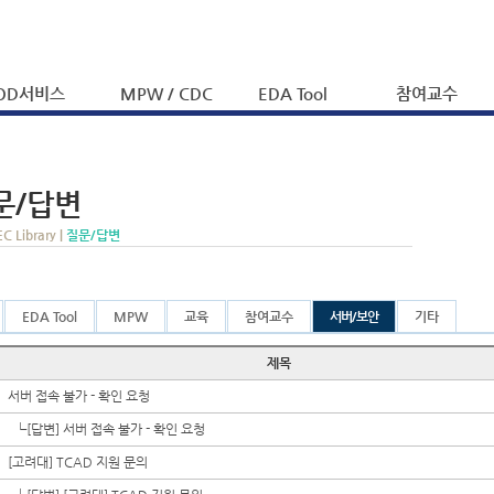
OD서비스
MPW / CDC
EDA Tool
참여교수
문/답변
EC Library |
질문/답변
EDA Tool
MPW
교육
참여교수
서버/보안
기타
제목
서버 접속 불가 - 확인 요청
┗
[답변] 서버 접속 불가 - 확인 요청
[고려대] TCAD 지원 문의