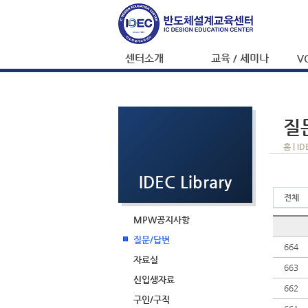
센터소개
교육 / 세미나
V
질
홈 |
ID
IDEC Library
전체
MPW공지사항
질문/답변
664
자료실
663
신입생자료
662
구인/구직